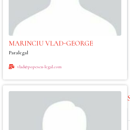
MARINCIU VLAD-GEORGE
Paralegal
vlad@popescu-legal.com