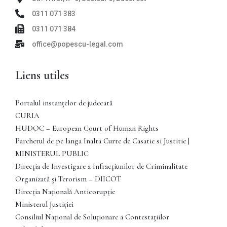
0311 071 383
0311 071 384
office@popescu-legal.com
Liens utiles
Portalul instanţelor de judecată
CURIA
HUDOC – European Court of Human Rights
Parchetul de pe langa Inalta Curte de Casatie si Justitie |
MINISTERUL PUBLIC
Direcţia de Investigare a Infracţiunilor de Criminalitate
Organizată şi Terorism – DIICOT
Direcția Națională Anticorupție
Ministerul Justiției
Consiliul Naţional de Soluţionare a Contestaţiilor