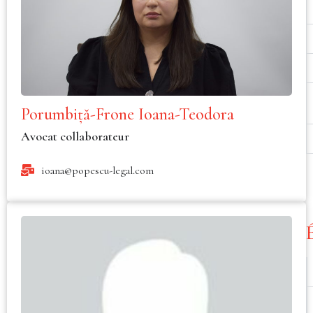
Porumbiță-Frone Ioana-Teodora
Avocat collaborateur
ioana@popescu-legal.com