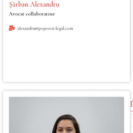
Șărban Alexandru
Avocat collaborateur
alexandru@popescu-legal.com