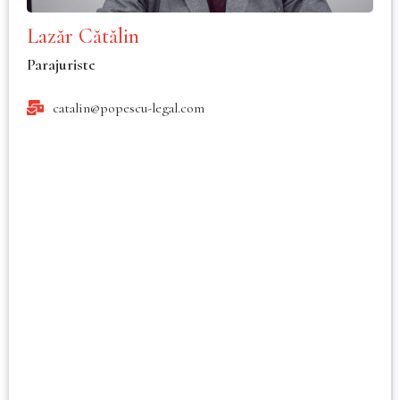
Lazăr Cătălin
Parajuriste
catalin@popescu-legal.com