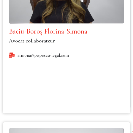
Baciu-Boroș Florina-Simona
Avocat collaborateur
simona@popescu-legal.com