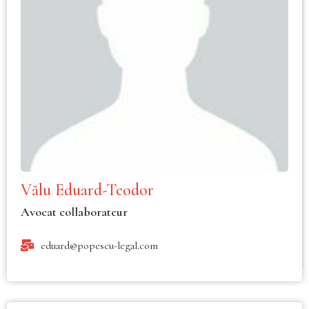
Vălu Eduard-Teodor
Avocat collaborateur
eduard@popescu-legal.com