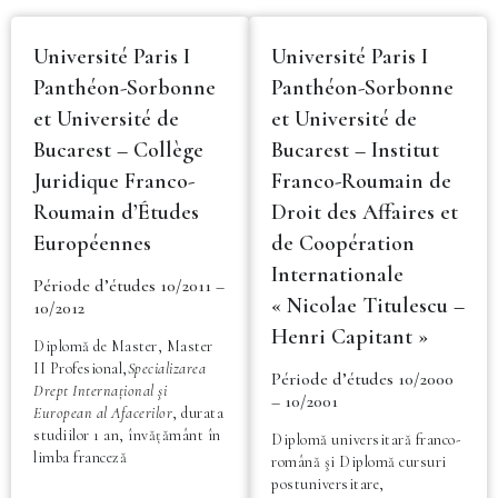
Université Paris I
Université Paris I
Panthéon-Sorbonne
Panthéon-Sorbonne
et Université de
et Université de
Bucarest – Collège
Bucarest – Institut
Juridique Franco-
Franco-Roumain de
Roumain d’Études
Droit des Affaires et
Européennes
de Coopération
Internationale
Période d’études 10/2011 –
« Nicolae Titulescu –
10/2012
Henri Capitant »
Diplomă de Master, Master
II Profesional,
Specializarea
Période d’études 10/2000
Drept Internațional şi
– 10/2001
European al Afacerilor
, durata
studiilor 1 an, învățământ în
Diplomă universitară franco-
limba franceză
română şi Diplomă cursuri
postuniversitare,